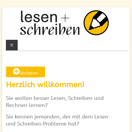
Zum
Inhalt
springen
Lesen
Menü
und
Schreiben
Vorlesen
e.V.
Herzlich willkommen!
Berlin
Sie wollen besser Lesen, Schreiben und
Alphabetisierung
Rechnen lernen?
&
Grundbildung
Sie kennen jemanden, der mit dem Lesen
für
und Schreiben Probleme hat?
Erwachsene