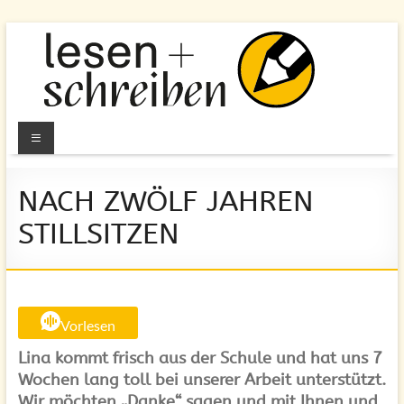
Zum
Inhalt
springen
Lesen
Menü
und
NACH ZWÖLF JAHREN
Schreiben
STILLSITZEN
e.V.
Berlin
Alphabetisierung
&
Vorlesen
Grundbildung
Lina kommt frisch aus der Schule und hat uns 7
für
Wochen lang toll bei unserer Arbeit unterstützt.
Erwachsene
Wir möchten „Danke“ sagen und mit Ihnen und