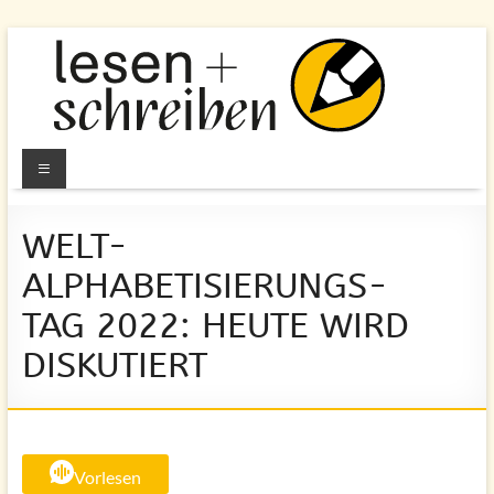
Zum
Inhalt
springen
Lesen
Menü
und
WELT-
Schreiben
ALPHABETISIERUNGS-
e.V.
TAG 2022: HEUTE WIRD
Berlin
DISKUTIERT
Alphabetisierung
&
Grundbildung
für
Erwachsene
Vorlesen