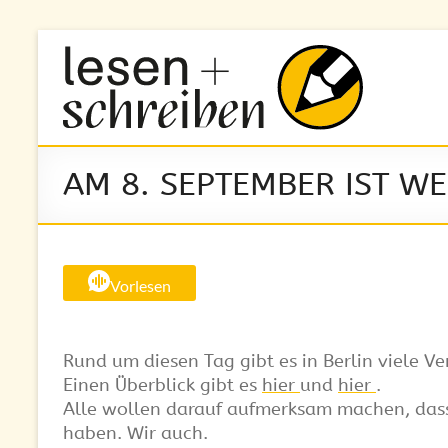
Zum
Inhalt
Lesen
springen
und
Schreiben
e.V.
AM 8. SEPTEMBER IST W
Berlin
Alphabetisierung
&
Vorlesen
Grundbildung
für
Erwachsene
Rund um diesen Tag gibt es in Berlin viele V
Einen Überblick gibt es
hier
und
hier
.
Alle wollen darauf aufmerksam machen, dass
haben. Wir auch.