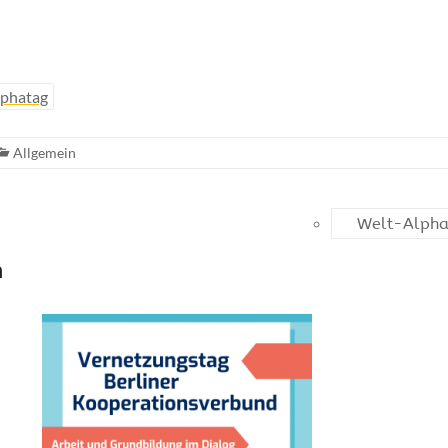
lphatag
Allgemein
Welt-Alphab
n