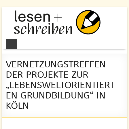
Zum
Inhalt
springen
Lesen
Menü
und
VERNETZUNGSTREFFEN
Schreiben
DER PROJEKTE ZUR
e.V.
„LEBENSWELTORIENTIERT
Berlin
EN GRUNDBILDUNG“ IN
Alphabetisierung
KÖLN
&
Grundbildung
für
Erwachsene